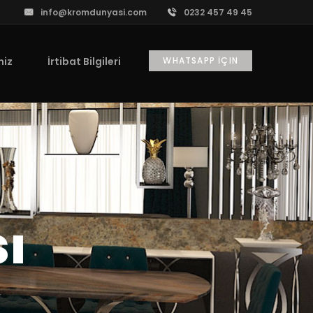
info@kromdunyasi.com
0232 457 49 45
WHATSAPP İÇIN
miz
İrtibat Bilgileri
ı