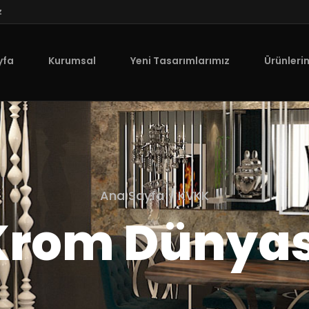
z
yfa
Kurumsal
Yeni Tasarımlarımız
Ürünleri
Ana Sayfa
KVKK
Krom Dünyas