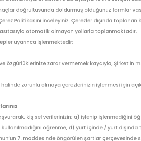
amaçlar doğrultusunda doldurmuş olduğunuz formlar vas
erez Politikasını inceleyiniz. Çerezler dışında toplanan kiş
vasıtasıyla otomatik olmayan yollarla toplanmaktadır.
bepler uyarınca işlenmektedir:
e özgürlüklerinize zarar vermemek kaydıyla, Şirket’in me
linde zorunlu olmaya çerezlerinizin işlenmesi için açık 
larınız
vurarak, kişisel verilerinizin; a) işlenip işlenmediğini ö
ullanılmadığını öğrenme, d) yurt içinde / yurt dışında tr
Kanun’un 7. maddesinde öngörülen şartlar çerçevesinde si