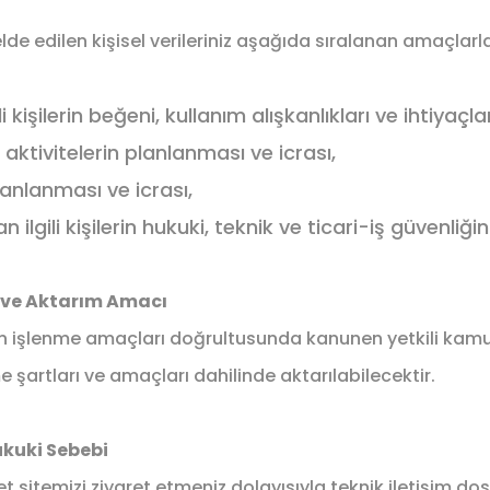
elde edilen kişisel verileriniz aşağıda sıralanan amaçlar
kişilerin beğeni, kullanım alışkanlıkları ve ihtiyaçları
 aktivitelerin planlanması ve icrası,
planlanması ve icrası,
 olan ilgili kişilerin hukuki, teknik ve ticari-iş güvenl
ler ve Aktarım Amacı
rinizin işlenme amaçları doğrultusunda kanunen yetkili kam
me şartları ve amaçları dahilinde aktarılabilecektir.
ukuki Sebebi
rnet sitemizi ziyaret etmeniz dolayısıyla teknik iletişim d