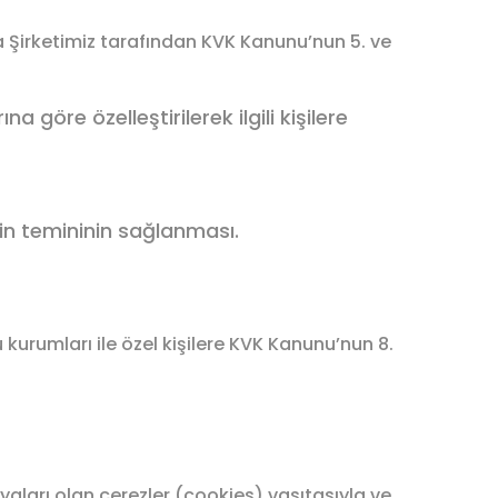
la Şirketimiz tarafından KVK Kanunu’nun 5. ve
na göre özelleştirilerek ilgili kişilere
iğinin temininin sağlanması.
u kurumları ile özel kişilere KVK Kanunu’nun 8.
osyaları olan çerezler (cookies) vasıtasıyla ve