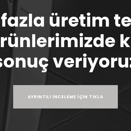
 fazla üretim 
ürünlerimizde 
sonuç veriyoru
AYRINTILI İNCELEME İÇİN TIKLA