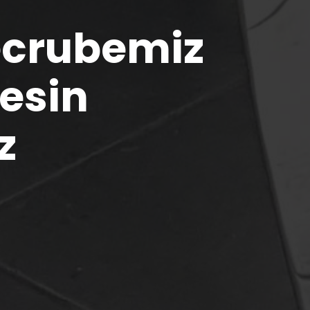
tecrubemiz
kesin
z