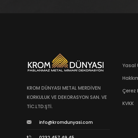
Yasal 
Hakkı
KROM DÜNYASI METAL MERDİVEN
Çerez 
KORKULUK VE DEKORASYON SAN. VE
KVKK
TİC.LTD.ŞTİ.
info@kromdunyasi.com
0232 457 49 45