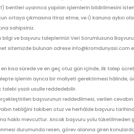
e (f) bentleri uyarınca yapılan işlemlerin bildirilmesini i
ucun ortaya çıkmasına itiraz etme, ve i) kanuna aykırı o
ına sahipsiniz.
in bilgi ve başvuru taleplerinizi Veri Sorumlusuna Başvur
 internet sitemizde bulunan adrese info@kromdunyasi.com 
öre en kısa sürede ve en geç otuz gün içinde, ilk talep üc
alepte işlemin ayrıca bir maliyeti gerektirmesi hâlinde, üc
talebi yazılı usulle reddedebilir.
gerçekleştirilen başvurunun reddedilmesi, verilen cevabı
ın tebliğini takiben otuz ve herhâlde başvuru tarihinden
nma hakkı mevcuttur. Ancak başvuru yolu tüketilmeden 
öğrenmesi durumunda resen, görev alanına giren konularda