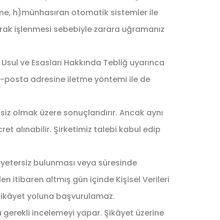
steme, h)münhasıran otomatik sistemler ile
larak işlenmesi sebebiyle zarara uğramanız
u Usul ve Esasları Hakkında Tebliğ uyarınca
e-posta adresine iletme yöntemi ile de
retsiz olmak üzere sonuçlandırır. Ancak aynı
ret alınabilir. Şirketimiz talebi kabul edip
n yetersiz bulunması veya süresinde
 itibaren altmış gün içinde Kişisel Verileri
şikâyet yoluna başvurulamaz.
 gerekli incelemeyi yapar. Şikâyet üzerine