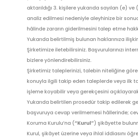
aktarıldığı 3. kişilere yukarıda sayılan (e) v
analiz edilmesi nedeniyle aleyhinize bir son
hâlinde zararın giderilmesini talep etme hakk
Yukarıda belirtilmiş bulunan haklarınıza ilişk
Şirketimize iletebilirsiniz. Başvurularınızı
bizlere yönlendirebilirsiniz.
Şirketimiz taleplerinizi, talebin niteliğine g
konuyla ilgili takip eden taleplerde veya ilk t
işleme koyabilir veya gerekçesini açıklayarak 
Yukarıda belirtilen prosedür takip edilerek 
başvuruya cevap verilmemesi hâllerinde; cevab
Koruma Kurulu’na (
“Kurul”
) şikâyette bulu
Kurul, şikâyet üzerine veya ihlal iddiasını 