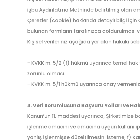
işbu Aydınlatma Metninde belirtilmiş olan 
Çerezler (cookie) hakkında detaylı bilgi için Ç
bulunan formların tarafınızca doldurulması 
Kişisel verileriniz aşağıda yer alan hukuki se
- KVKK m. 5/2 (f) hükmü uyarınca temel hak v
zorunlu olması.
- KVKK m. 5/1 hükmü uyarınca onay vermeniz ha
4. Veri Sorumlusuna Başvuru Yolları ve Hak
Kanun’un 11. maddesi uyarınca, Şirketimize baş
işlenme amacını ve amacına uygun kullanılıp k
yanlış işlenmişse düzeltilmesini isteme, f) 