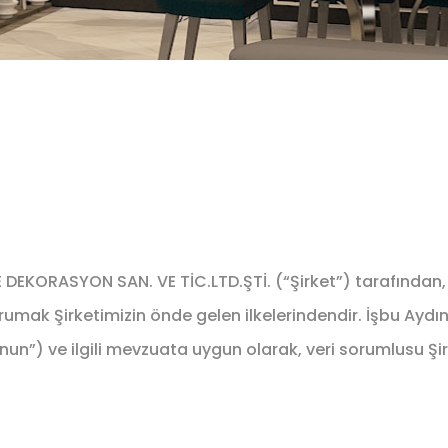
KORASYON SAN. VE TİC.LTD.ŞTİ. (“Şirket”) tarafından,
 korumak Şirketimizin önde gelen ilkelerindendir. İşbu Aydı
anun”) ve ilgili mevzuata uygun olarak, veri sorumlusu Şi