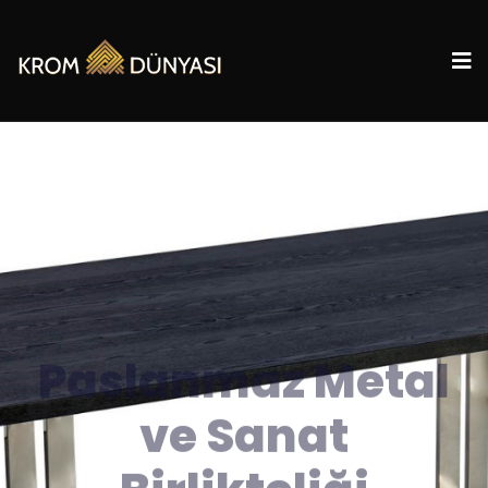
Paslanmaz Metal
ve
Sanat
Birlikteliği