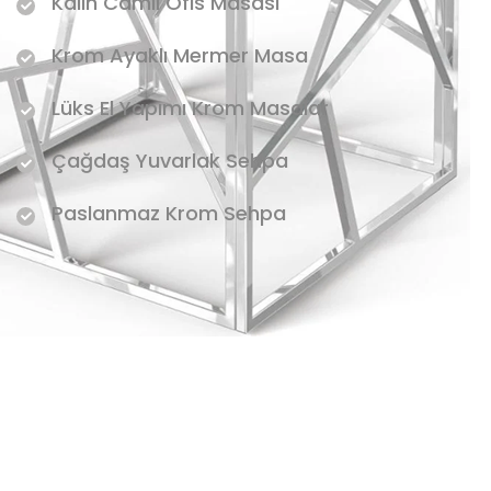
Kalın Camlı Ofis Masası
Krom Ayaklı Mermer Masa
Lüks El Yapımı Krom Masalar
Çağdaş Yuvarlak Sehpa
Paslanmaz Krom Sehpa